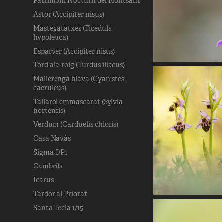
Patrimoni Nocturn del Montsant
Astor (Accipiter nisus)
Mastegatatxes (Ficedula
hypoleuca)
Esparver (Accipiter nisus)
Tord ala-roig (Turdus iliacus)
Mallerenga blava (Cyanistes
caeruleus)
Tallarol emmascarat (Sylvia
hortensis)
Verdum (Carduelis chloris)
Casa Navàs
Sigma DP1
Cambrils
Icarus
Tardor al Priorat
Santa Tecla 1/15