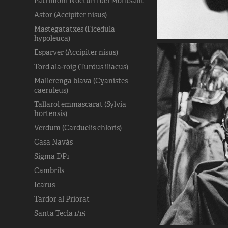
Patrimoni Nocturn del Montsant
Astor (Accipiter nisus)
Mastegatatxes (Ficedula
hypoleuca)
Esparver (Accipiter nisus)
Tord ala-roig (Turdus iliacus)
Mallerenga blava (Cyanistes
caeruleus)
Tallarol emmascarat (Sylvia
hortensis)
Verdum (Carduelis chloris)
Casa Navàs
Sigma DP1
Cambrils
Icarus
Tardor al Priorat
Santa Tecla 1/15